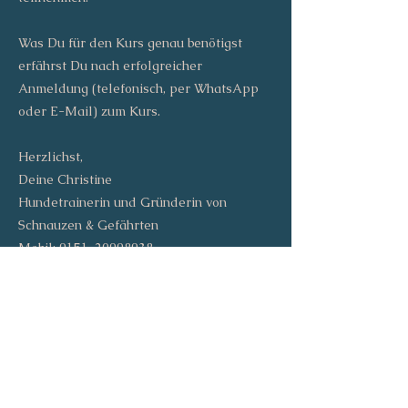
Was Du für den Kurs genau benötigst
erfährst Du nach erfolgreicher
Anmeldung (telefonisch, per WhatsApp
oder E-Mail) zum Kurs.
Herzlichst,
Deine Christine
Hundetrainerin und Gründerin von
Schnauzen & Gefährten
Mobil: 0151-29008038
E-Mail:
christine@schnauzenundgefaehrten.de
Lass uns gemeinsam starten