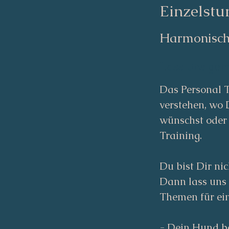
Einzelst
Harmonisch
Lass uns gem
Das Personal T
verstehen, wo 
wünschst oder 
Training.
Du bist Dir nic
Dann lass uns 
Themen für ein
- Dein Hund b