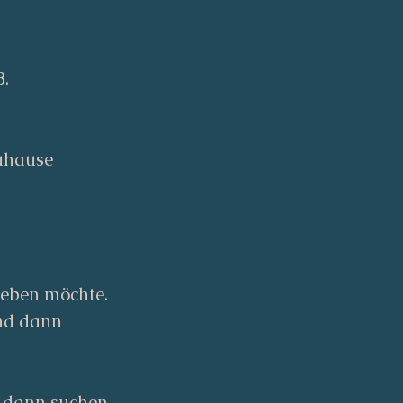
B.
uhause
geben möchte.
und dann
, dann suchen