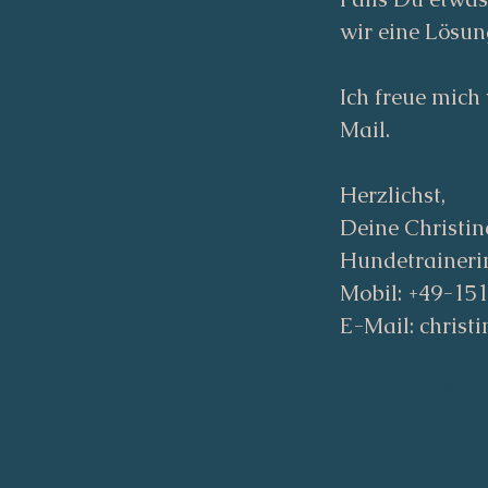
wir eine Lösun
Ich freue mich
Mail.
Herzlichst,
Deine Christin
Hundetraineri
Mobil: +49-15
E-Mail: chris
Lass uns gem
90
1 Std.
1
Euro
90 €
S