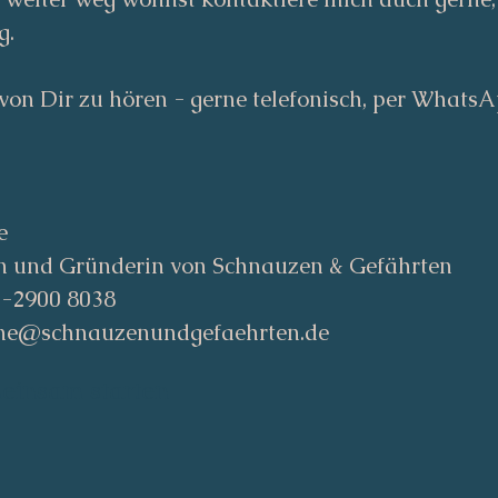
g.
 von Dir zu hören - gerne telefonisch, per Whats
e
n und Gründerin von Schnauzen & Gefährten
1-2900 8038
tine@schnauzenundgefaehrten.de
einsam starten